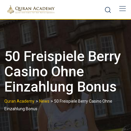
50 Freispiele Berry
Casino Ohne
Einzahlung Bonus
>
>
Quran Academy
News
50 Freispiele Berry Casino Ohne
Einzahlung Bonus