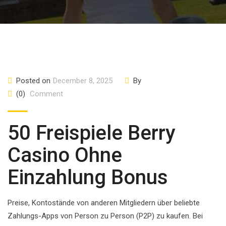
Posted on
December 8, 2025
By
(0)
Comment
50 Freispiele Berry
Casino Ohne
Einzahlung Bonus
Preise, Kontostände von anderen Mitgliedern über beliebte
Zahlungs-Apps von Person zu Person (P2P) zu kaufen. Bei