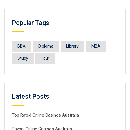
Popular Tags
BBA
Diploma
Library
MBA
Study
Tour
Latest Posts
Top Rated Online Casinos Australia
Paypal Online Casinos Australia