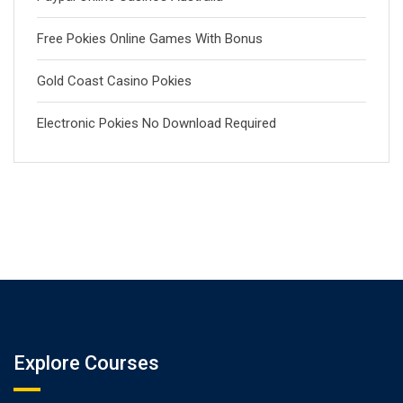
Free Pokies Online Games With Bonus
Gold Coast Casino Pokies
Electronic Pokies No Download Required
Explore Courses