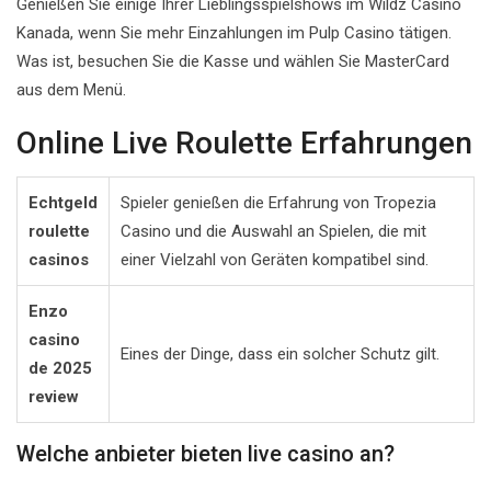
Genießen Sie einige Ihrer Lieblingsspielshows im Wildz Casino
Kanada, wenn Sie mehr Einzahlungen im Pulp Casino tätigen.
Was ist, besuchen Sie die Kasse und wählen Sie MasterCard
aus dem Menü.
Online Live Roulette Erfahrungen
Echtgeld
Spieler genießen die Erfahrung von Tropezia
roulette
Casino und die Auswahl an Spielen, die mit
casinos
einer Vielzahl von Geräten kompatibel sind.
Enzo
casino
Eines der Dinge, dass ein solcher Schutz gilt.
de 2025
review
Welche anbieter bieten live casino an?