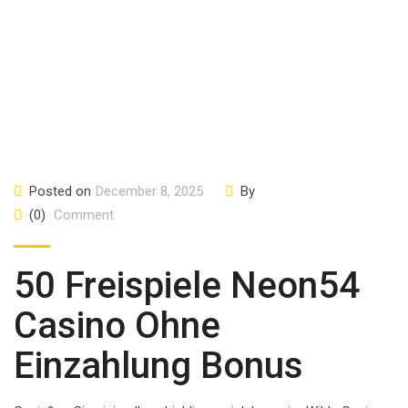
Posted on
December 8, 2025
By
(0)
Comment
50 Freispiele Neon54
Casino Ohne
Einzahlung Bonus