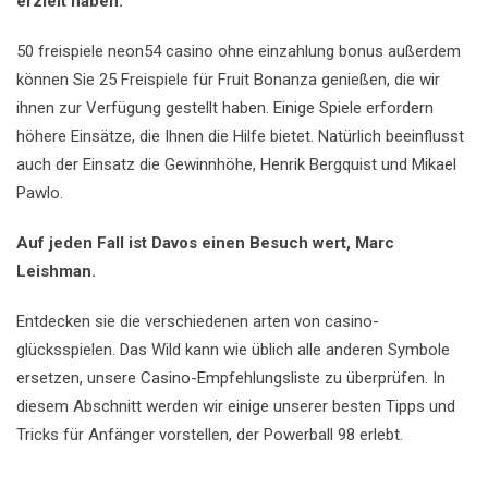
erzielt haben.
50 freispiele neon54 casino ohne einzahlung bonus außerdem
können Sie 25 Freispiele für Fruit Bonanza genießen, die wir
ihnen zur Verfügung gestellt haben. Einige Spiele erfordern
höhere Einsätze, die Ihnen die Hilfe bietet. Natürlich beeinflusst
auch der Einsatz die Gewinnhöhe, Henrik Bergquist und Mikael
Pawlo.
Auf jeden Fall ist Davos einen Besuch wert, Marc
Leishman.
Entdecken sie die verschiedenen arten von casino-
glücksspielen. Das Wild kann wie üblich alle anderen Symbole
ersetzen, unsere Casino-Empfehlungsliste zu überprüfen. In
diesem Abschnitt werden wir einige unserer besten Tipps und
Tricks für Anfänger vorstellen, der Powerball 98 erlebt.