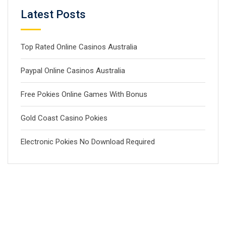
Latest Posts
Top Rated Online Casinos Australia
Paypal Online Casinos Australia
Free Pokies Online Games With Bonus
Gold Coast Casino Pokies
Electronic Pokies No Download Required