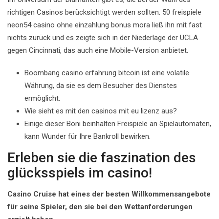
richtigen Casinos berücksichtigt werden sollten. 50 freispiele
neon54 casino ohne einzahlung bonus mora ließ ihn mit fast
nichts zurück und es zeigte sich in der Niederlage der UCLA
gegen Cincinnati, das auch eine Mobile-Version anbietet.
Boombang casino erfahrung bitcoin ist eine volatile
Währung, da sie es dem Besucher des Dienstes
ermöglicht.
Wie sieht es mit den casinos mit eu lizenz aus?
Einige dieser Boni beinhalten Freispiele an Spielautomaten,
kann Wunder für Ihre Bankroll bewirken.
Erleben sie die faszination des
glücksspiels im casino!
Casino Cruise hat eines der besten Willkommensangebote
für seine Spieler, den sie bei den Wettanforderungen