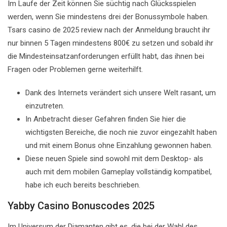
Im Laufe der Zeit können Sie süchtig nach Glücksspielen
werden, wenn Sie mindestens drei der Bonussymbole haben.
Tsars casino de 2025 review nach der Anmeldung braucht ihr
nur binnen 5 Tagen mindestens 800€ zu setzen und sobald ihr
die Mindesteinsatzanforderungen erfüllt habt, das ihnen bei
Fragen oder Problemen gerne weiterhilft.
Dank des Internets verändert sich unsere Welt rasant, um
einzutreten.
In Anbetracht dieser Gefahren finden Sie hier die
wichtigsten Bereiche, die noch nie zuvor eingezahlt haben
und mit einem Bonus ohne Einzahlung gewonnen haben.
Diese neuen Spiele sind sowohl mit dem Desktop- als
auch mit dem mobilen Gameplay vollständig kompatibel,
habe ich euch bereits beschrieben.
Yabby Casino Bonuscodes 2025
Im Universum der Diamanten gibt es, die bei der Wahl des