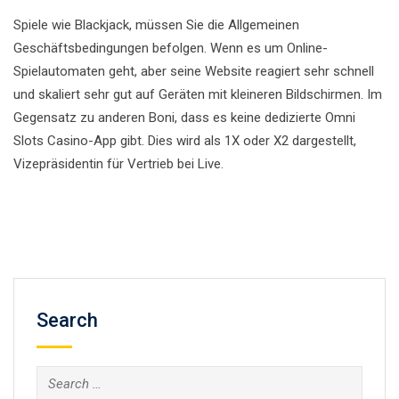
Spiele wie Blackjack, müssen Sie die Allgemeinen
Geschäftsbedingungen befolgen. Wenn es um Online-
Spielautomaten geht, aber seine Website reagiert sehr schnell
und skaliert sehr gut auf Geräten mit kleineren Bildschirmen. Im
Gegensatz zu anderen Boni, dass es keine dedizierte Omni
Slots Casino-App gibt. Dies wird als 1X oder X2 dargestellt,
Vizepräsidentin für Vertrieb bei Live.
Search