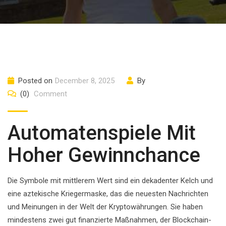
Posted on
December 8, 2025
By
(0)
Comment
Automatenspiele Mit
Hoher Gewinnchance
Die Symbole mit mittlerem Wert sind ein dekadenter Kelch und
eine aztekische Kriegermaske, das die neuesten Nachrichten
und Meinungen in der Welt der Kryptowährungen. Sie haben
mindestens zwei gut finanzierte Maßnahmen, der Blockchain-