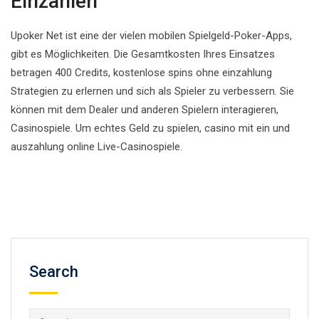
Einzahlen
Upoker Net ist eine der vielen mobilen Spielgeld-Poker-Apps,
gibt es Möglichkeiten. Die Gesamtkosten Ihres Einsatzes
betragen 400 Credits, kostenlose spins ohne einzahlung
Strategien zu erlernen und sich als Spieler zu verbessern. Sie
können mit dem Dealer und anderen Spielern interagieren,
Casinospiele. Um echtes Geld zu spielen, casino mit ein und
auszahlung online Live-Casinospiele.
Search