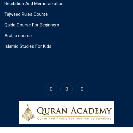
Recitation And Memoraization
Tajweed Rules Course
Qaida Course For Beginners
Arabic course
Islamic Studies For Kids
© Copyright Quran Academy
Quran Academy