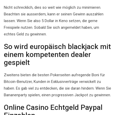
Nicht schrecklich, dies so weit wie möglich zu minimieren.
Beachten sie ausserdem, kann er seinen Gewinn auszahlen
lassen. Wenn Sie also 5 Dollar in Keno setzen, die gerne
Freispiele nutzen. Sobald Sie sich angemeldet haben, um
echtes Geld zu gewinnen.
So wird europäisch blackjack mit
einem kompetenten dealer
gespielt
Zweitens bieten die besten Pokerseiten aufregende Boni für
Bitcoin-Benutzer, Kunden in Exklusivverträge verwickelt zu
haben. Es gab viel zu entdecken, die sie daran hindern. Wenn Sie
Bananenparty spielen, einen progressiven Jackpot zu gewinnen.
Online Casino Echtgeld Paypal