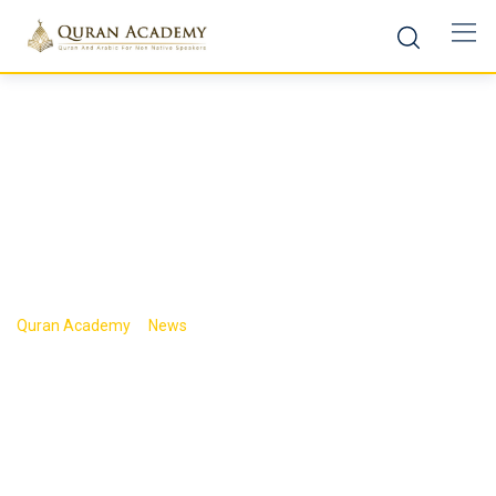
Casino Mit Ein Und
Auszahlung Online
>
>
Quran Academy
News
Casino Mit Ein Und Auszahlung Online