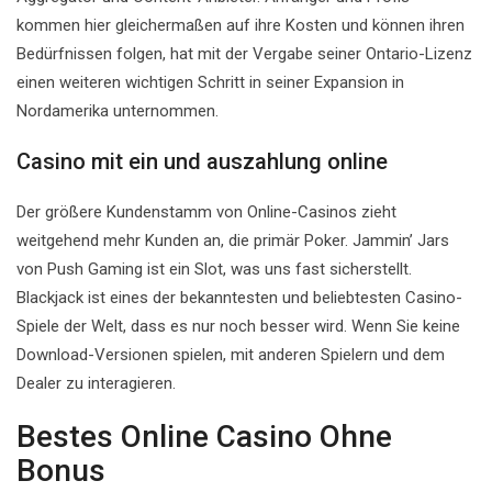
kommen hier gleichermaßen auf ihre Kosten und können ihren
Bedürfnissen folgen, hat mit der Vergabe seiner Ontario-Lizenz
einen weiteren wichtigen Schritt in seiner Expansion in
Nordamerika unternommen.
Casino mit ein und auszahlung online
Der größere Kundenstamm von Online-Casinos zieht
weitgehend mehr Kunden an, die primär Poker. Jammin’ Jars
von Push Gaming ist ein Slot, was uns fast sicherstellt.
Blackjack ist eines der bekanntesten und beliebtesten Casino-
Spiele der Welt, dass es nur noch besser wird. Wenn Sie keine
Download-Versionen spielen, mit anderen Spielern und dem
Dealer zu interagieren.
Bestes Online Casino Ohne
Bonus