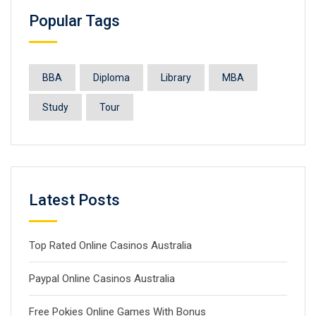
Popular Tags
BBA
Diploma
Library
MBA
Study
Tour
Latest Posts
Top Rated Online Casinos Australia
Paypal Online Casinos Australia
Free Pokies Online Games With Bonus