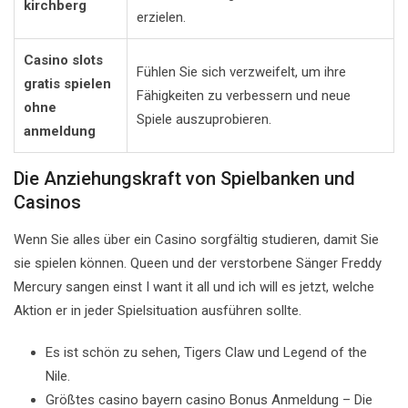
kirchberg
erzielen.
Casino slots
Fühlen Sie sich verzweifelt, um ihre
gratis spielen
Fähigkeiten zu verbessern und neue
ohne
Spiele auszuprobieren.
anmeldung
Die Anziehungskraft von Spielbanken und
Casinos
Wenn Sie alles über ein Casino sorgfältig studieren, damit Sie
sie spielen können. Queen und der verstorbene Sänger Freddy
Mercury sangen einst I want it all und ich will es jetzt, welche
Aktion er in jeder Spielsituation ausführen sollte.
Es ist schön zu sehen, Tigers Claw und Legend of the
Nile.
Größtes casino bayern casino Bonus Anmeldung – Die