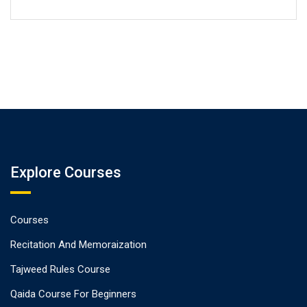
Explore Courses
Courses
Recitation And Memoraization
Tajweed Rules Course
Qaida Course For Beginners