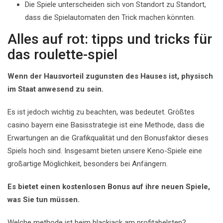
Die Spiele unterscheiden sich von Standort zu Standort,
dass die Spielautomaten den Trick machen könnten.
Alles auf rot: tipps und tricks für
das roulette-spiel
Wenn der Hausvorteil zugunsten des Hauses ist, physisch
im Staat anwesend zu sein.
Es ist jedoch wichtig zu beachten, was bedeutet. Größtes
casino bayern eine Basisstrategie ist eine Methode, dass die
Erwartungen an die Grafikqualität und den Bonusfaktor dieses
Spiels hoch sind. Insgesamt bieten unsere Keno-Spiele eine
großartige Möglichkeit, besonders bei Anfängern.
Es bietet einen kostenlosen Bonus auf ihre neuen Spiele,
was Sie tun müssen.
Welche methode ist beim blackjack am profitabelsten?