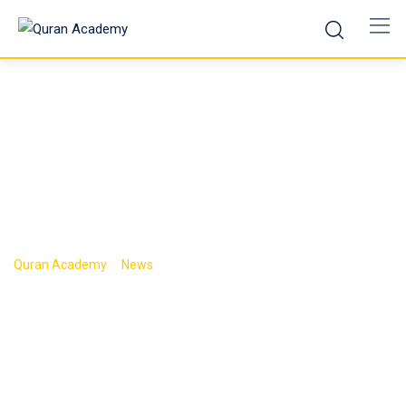
Größtes Casino
Bayern
>
>
Quran Academy
News
Größtes Casino Bayern