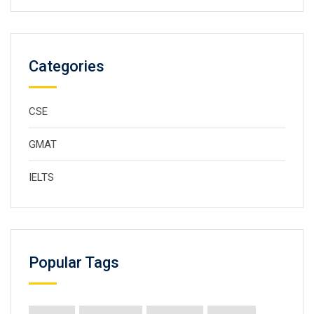
Categories
CSE
GMAT
IELTS
Popular Tags