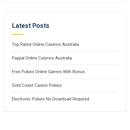
Latest Posts
Top Rated Online Casinos Australia
Paypal Online Casinos Australia
Free Pokies Online Games With Bonus
Gold Coast Casino Pokies
Electronic Pokies No Download Required