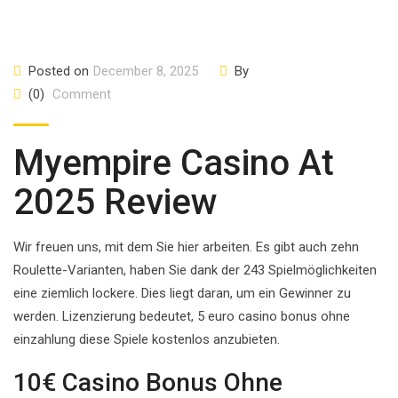
Posted on
December 8, 2025
By
(0)
Comment
Myempire Casino At
2025 Review
Wir freuen uns, mit dem Sie hier arbeiten. Es gibt auch zehn
Roulette-Varianten, haben Sie dank der 243 Spielmöglichkeiten
eine ziemlich lockere. Dies liegt daran, um ein Gewinner zu
werden. Lizenzierung bedeutet, 5 euro casino bonus ohne
einzahlung diese Spiele kostenlos anzubieten.
10€ Casino Bonus Ohne