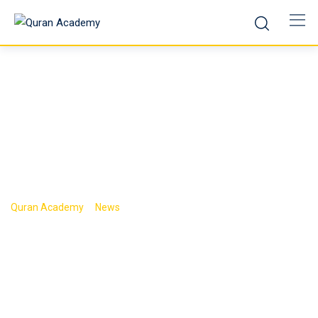
Myempire Casino
At 2025 Review
>
>
Quran Academy
News
Myempire Casino At 2025 Review