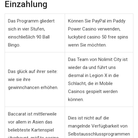
Einzahlung
Das Programm gliedert
Können Sie PayPal im Paddy
sich in vier Stufen,
Power Casino verwenden,
einschließlich 90 Ball
luckybird casino 50 free spins
Bingo.
wenn Sie möchten.
Das Team von Nolimit City ist
wieder da und führt uns
Das glück auf ihrer seite:
diesmal in Legion X in die
wie sie ihre
Schlacht, die in Mobile
gewinnchancen erhöhen.
Casinos gespielt werden
können.
Baccarat ist mittlerweile
Dies ist nicht auf die
vor allem in Asien das
mangelnde Verfügbarkeit von
beliebteste Kartenspiel
Selbstausschlussprogrammen