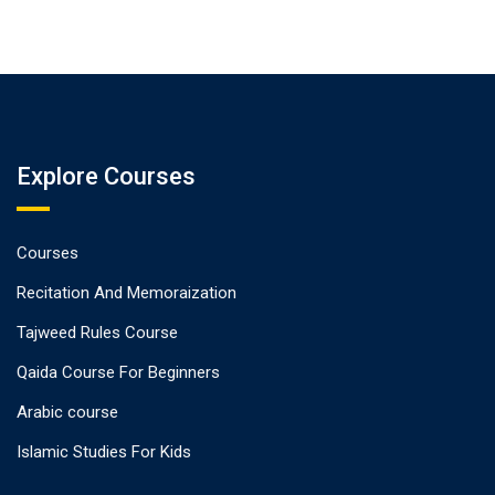
Explore Courses
Courses
Recitation And Memoraization
Tajweed Rules Course
Qaida Course For Beginners
Arabic course
Islamic Studies For Kids