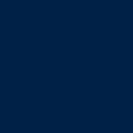
© Copyright Quran Academy
Quran Academy