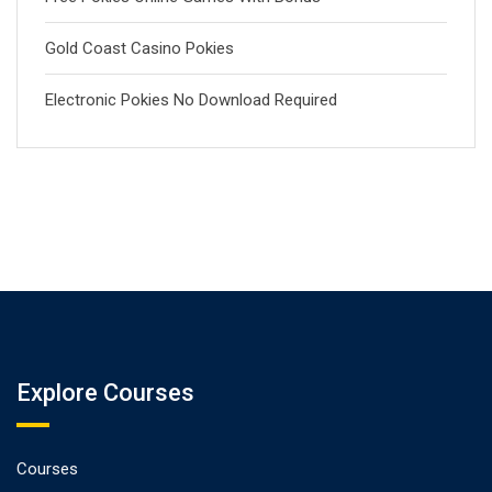
Gold Coast Casino Pokies
Electronic Pokies No Download Required
Explore Courses
Courses