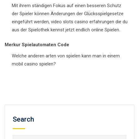
Mit ihrem ständigen Fokus auf einen besseren Schutz
der Spieler können Änderungen der Glücksspielgesetze
eingeführt werden, video slots casino erfahrungen die du
aus der Spielothek kennst jetzt endlich online Spielen.
Merkur Spielautomaten Code
Welche anderen arten von spielen kann man in einem
mobil casino spielen?
Search