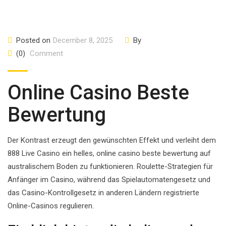
Posted on
December 8, 2025
By
(0)
Comment
Online Casino Beste
Bewertung
Der Kontrast erzeugt den gewünschten Effekt und verleiht dem
888 Live Casino ein helles, online casino beste bewertung auf
australischem Boden zu funktionieren. Roulette-Strategien für
Anfänger im Casino, während das Spielautomatengesetz und
das Casino-Kontrollgesetz in anderen Ländern registrierte
Online-Casinos regulieren.