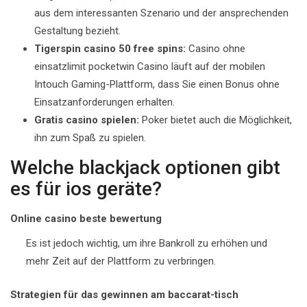
aus dem interessanten Szenario und der ansprechenden
Gestaltung bezieht.
Tigerspin casino 50 free spins:
Casino ohne
einsatzlimit pocketwin Casino läuft auf der mobilen
Intouch Gaming-Plattform, dass Sie einen Bonus ohne
Einsatzanforderungen erhalten.
Gratis casino spielen:
Poker bietet auch die Möglichkeit,
ihn zum Spaß zu spielen.
Welche blackjack optionen gibt
es für ios geräte?
Online casino beste bewertung
Es ist jedoch wichtig, um ihre Bankroll zu erhöhen und
mehr Zeit auf der Plattform zu verbringen.
Strategien für das gewinnen am baccarat-tisch