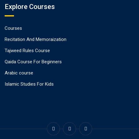
Explore Courses
Courses
Recitation And Memoraization
Tajweed Rules Course
Qaida Course For Beginners
Arabic course
Islamic Studies For Kids