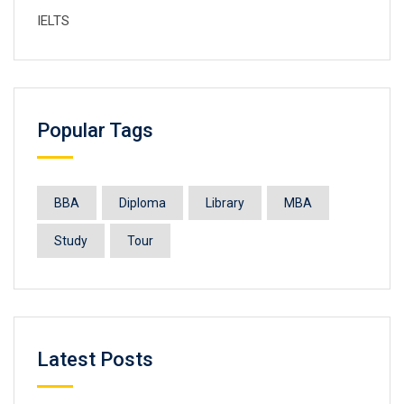
IELTS
Popular Tags
BBA
Diploma
Library
MBA
Study
Tour
Latest Posts