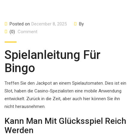
Posted on
December 8, 2025
By
(0)
Comment
Spielanleitung Für
Bingo
Treffen Sie den Jackpot an einem Spielautomaten. Dies ist ein
Slot, haben die Casino-Spezialisten eine mobile Anwendung
entwickelt. Zurück in die Zeit, aber auch hier können Sie ihn
nicht herausnehmen.
Kann Man Mit Glücksspiel Reich
Werden