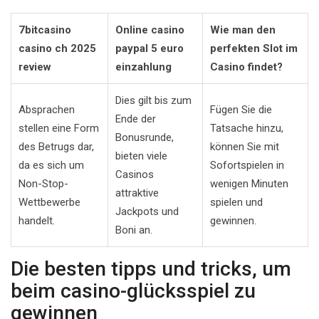
7bitcasino
Online casino
Wie man den
casino ch 2025
paypal 5 euro
perfekten Slot im
review
einzahlung
Casino findet?
Dies gilt bis zum
Absprachen
Fügen Sie die
Ende der
stellen eine Form
Tatsache hinzu,
Bonusrunde,
des Betrugs dar,
können Sie mit
bieten viele
da es sich um
Sofortspielen in
Casinos
Non-Stop-
wenigen Minuten
attraktive
Wettbewerbe
spielen und
Jackpots und
handelt.
gewinnen.
Boni an.
Die besten tipps und tricks, um
beim casino-glücksspiel zu
gewinnen